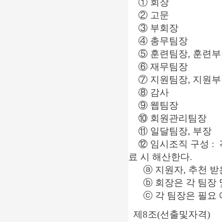
① 회장
② 고문
③ 부회장
④ 총무팀장
⑤ 훈련팀장, 훈련부
⑥ 재무
팀장
⑦
지원팀장, 지원
⑧
감사
⑨
웹팀장
⑩
회원관리팀장
⑪
일달팀장, 부장
⑫ 임시조직 구성 : 
료 시 해산한다.
ⓐ 지원자, 추천 받
ⓑ 회장은 각 팀장 
ⓒ 각 팀장은 필요 예
제8조(선출및자격)