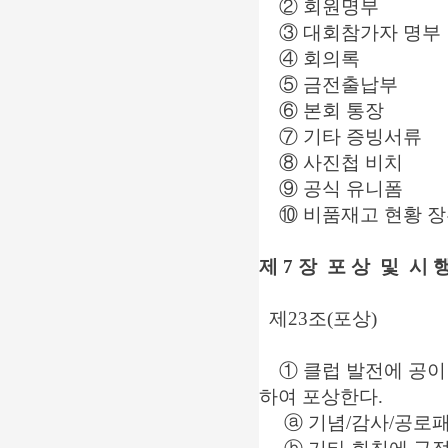
② 회원명부
③ 대회참가자 명
④ 회의록
⑤ 금전출납부
⑥ 본회 통장
⑦ 기타 증빙서류
⑧ 사진첩 비치
⑨ 공식 유니폼
⑩ 비품재고 현황 장
제 7 장 포 상 및 시 
제23조(포상)
① 클럽 발전에 공이
하여 포상한다.
ⓐ 기념/감사/공로