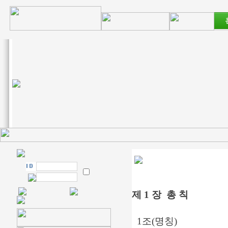
제 1 장 총 칙
1조(명칭)