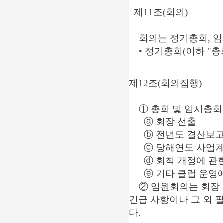
제11조(회의)
회의는 정기총회, 임
• 정기총회(이하 "총회"
제12조(회의집행)
① 총회 및 임시총회
ⓐ 회장 선출
ⓑ 전년도 결산보
ⓒ 당해연도 사업계
ⓓ 회칙 개정에 관
ⓔ 기타 클럽 운영
② 임원회의는 회장 또
긴급 사항이나
그 외 
다.